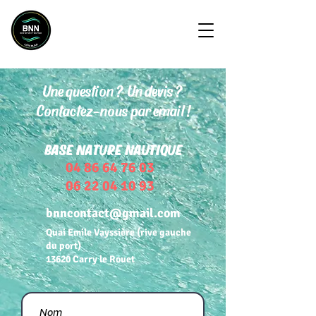
RESERVER
Une question ? Un devis ?
Contactez-nous par email !
BASE NATURE NAUTIQUE
04 86 64 76 03
06 22 04 10 93
bnncontact@gmail.com
Quai Emile Vayssière (rive gauche
du port)
13620 Carry le Rouet