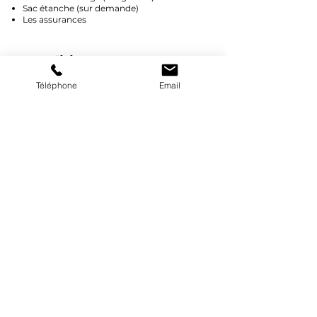
Sac étanche (sur demande)
Les assurances
Conditions :
Savoir nager
Téléphone
Email
Pour toutes
réservations
, il vous est
demandé d'arriver avec 30 minutes
d'avance sur votre horaire de départ.
Réserver un Paddle
Demande de devis
Groupes (+15 personnes)
Société - EVJF/EVG - Anniversaire -
Centre de loisir - Ecole - Colonie